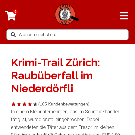
Zum
Inhalt
0
springen
Search
...
Krimi-Trail Zürich:
Raubüberfall im
Niederdörfli
(
105
Kundenbewertungen)
In einem Kleinunternehmen, das im Schmuckhandel
tätig ist, wurde brutal eingebrochen. Dabei
entwendeten die Täter aus dem Tresor im kleinen