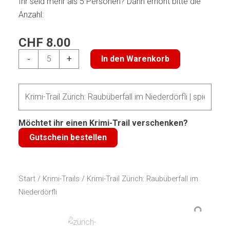
Ihr seid mehr als 5 Personen? Dann erhöht bitte die
Anzahl:
CHF
8.00
Krimi-
-
+
In den Warenkorb
Trail
Zürich:
Raubüberfall
im
Niederdörfli
Möchtet ihr einen Krimi-Trail verschenken?
Menge
Gutschein bestellen
Start
/
Krimi-Trails
/ Krimi-Trail Zürich: Raubüberfall im
Niederdörfli