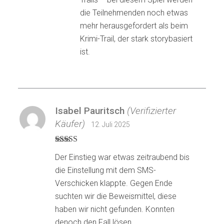
die Teilnehmenden noch etwas
mehr herausgefordert als beim
Krimi-Trail, der stark storybasiert
ist.
Isabel Pauritsch
(Verifizierter
Käufer)
12. Juli 2025
Bewertet
Der Einstieg war etwas zeitraubend bis
mit
4
von
5
die Einstellung mit dem SMS-
Verschicken klappte. Gegen Ende
suchten wir die Beweismittel, diese
haben wir nicht gefunden. Konnten
denoch den Fall lösen.