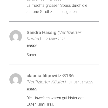
Es machte grossen Spass durch die
schöne Stadt Zürich zu gehen.
Sandra Hässig
(Verifizierter
Käufer)
12. März 2025
Bewertet mit
Super!
5
von 5
claudia.filipowitz-8136
(Verifizierter Käufer)
31. Januar 2025
Bewertet mit
Die Hinweisen waren gut hinterlegt.
5
von 5
Guter Krimi-Trail.