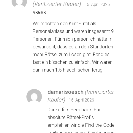
(Verifizierter Käufer)
15. April 2026
Bewertet
Wir machten den Krimi-Trail als
mit
3
von 5
Personalanlass und waren insgesamt 9
Personen. Für mich persönlich hätte mir
gewünscht, dass es an den Standorten
mehr Rätsel zum Lösen gibt. Fand es
fast ein bisschen zu einfach. Wir waren
dann nach 1.5 h auch schon fertig.
damarisoesch
(Verifizierter
Käufer)
16. April 2026
Danke fürs Feedback! Für
absolute Rätsel-Profis
empfehlen wir die Find-the-Code
Trails – bei diesem Spiel werden