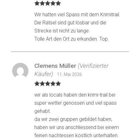
Bewertet mit
Wir hatten viel Spass mit dem Krimitrail.
5
von 5
Die Rätsel sind gut lösbar und die
Strecke ist nicht zu lange.
Tolle Art den Ort zu erkunden. Top.
Clemens Müller
(Verifizierter
Käufer)
11. Mai 2026
Bewertet mit
wir als locals haben den krimi-trail bei
5
von 5
super wetter genossen und viel spass
gehabt.
da wir zwei gruppen gebildet haben,
haben wir uns anschliessend bei einem
feinen nachtessen köstlich unterhalten.