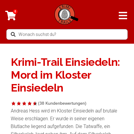
Zum
Inhalt
0
springen
Search
...
Krimi-Trail Einsiedeln:
Mord im Kloster
Einsiedeln
(
38
Kundenbewertungen)
Andreas Hess wird im Kloster Einsiedeln auf brutale
Weise erschlagen. Er wurde in seiner eigenen
Blutlache liegend aufgefunden. Die Tatwaffe, ein