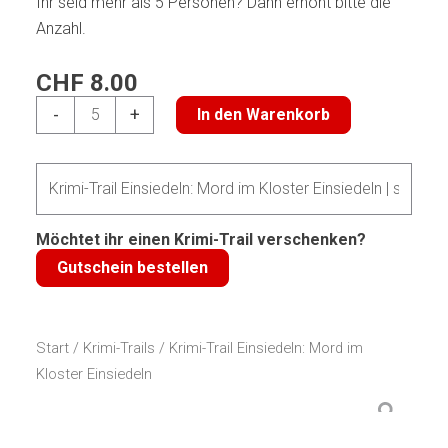
Ihr seid mehr als 5 Personen? Dann erhöht bitte die
Anzahl.
CHF
8.00
Krimi-
-
+
In den Warenkorb
Trail
Einsiedeln:
Mord
im
Kloster
Möchtet ihr einen Krimi-Trail verschenken?
Einsiedeln
Gutschein bestellen
Menge
Start
/
Krimi-Trails
/ Krimi-Trail Einsiedeln: Mord im
Kloster Einsiedeln