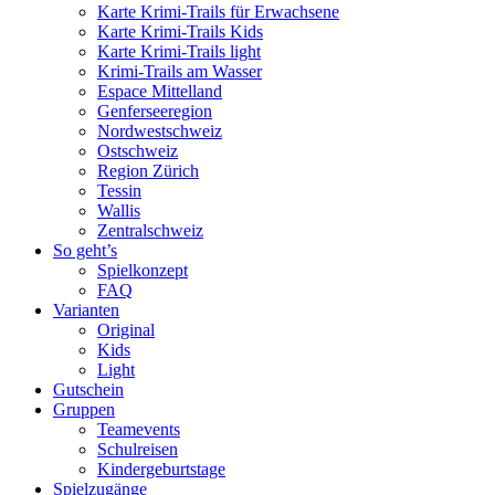
Karte Krimi-Trails für Erwachsene
Karte Krimi-Trails Kids
Karte Krimi-Trails light
Krimi-Trails am Wasser
Espace Mittelland
Genferseeregion
Nordwestschweiz
Ostschweiz
Region Zürich
Tessin
Wallis
Zentralschweiz
So geht’s
Spielkonzept
FAQ
Varianten
Original
Kids
Light
Gutschein
Gruppen
Teamevents
Schulreisen
Kindergeburtstage
Spielzugänge