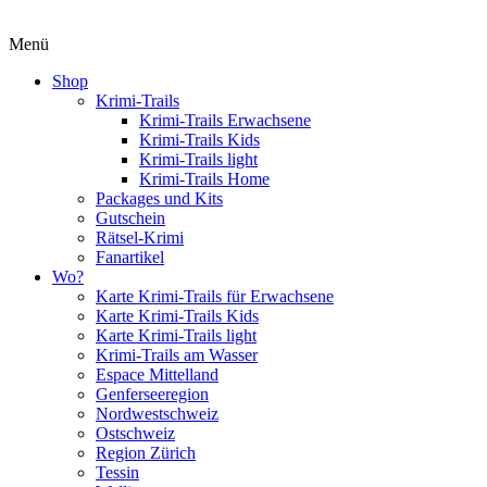
Menü
Shop
Krimi-Trails
Krimi-Trails Erwachsene
Krimi-Trails Kids
Krimi-Trails light
Krimi-Trails Home
Packages und Kits
Gutschein
Rätsel-Krimi
Fanartikel
Wo?
Karte Krimi-Trails für Erwachsene
Karte Krimi-Trails Kids
Karte Krimi-Trails light
Krimi-Trails am Wasser
Espace Mittelland
Genferseeregion
Nordwestschweiz
Ostschweiz
Region Zürich
Tessin