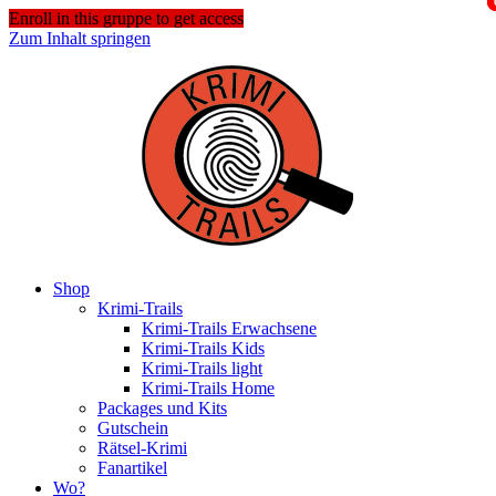
Enroll in this gruppe to get access
Zum Inhalt springen
Shop
Krimi-Trails
Krimi-Trails Erwachsene
Krimi-Trails Kids
Krimi-Trails light
Krimi-Trails Home
Packages und Kits
Gutschein
Rätsel-Krimi
Fanartikel
Wo?