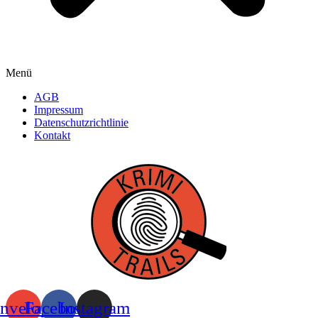
Menü
AGB
Impressum
Datenschutzrichtlinie
Kontakt
nvelope
Facebook
Instagram