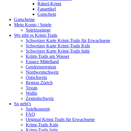
Rätsel-Krimi
Fanartikel
Gutschein
Gutscheine
Mein Konto / Spiele
Spielzugänge
Wo gibt es Krimi-Trails
Schweizer Karte Krimi-Trails für Erwachsene
Schweizer Karte Krimi-Trails Kids
Schweizer Karte Krimi-Trails light
Krimi-Trails am Wasser
Espace Mittelland
Genferseeregion
Nordwestschweiz
Ostschweiz
Region Zürich
Tessin
Wallis
Zentralschweiz
So geht’s
Spielkonzept
FAQ
Original Krimi-Trails für Erwachsene
Krimi-Trails Kids
Krimi-Trails light