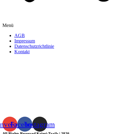
Menü
AGB
Impressum
Datenschutzrichtlinie
Kontakt
nvelope
Facebook
Instagram
All Rights Reserved Krimi-Trails | 2026