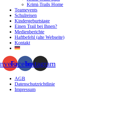
Krimi-Trails Home
Teamevents
Schulreisen
Kindergeburtstage
Einen Trail bei Ihnen?
Medienberichte
Haftbefehl (alte Webseite)
Kontakt
nvelope
Facebook
Instagram
AGB
Datenschutzrichtlinie
Impressum