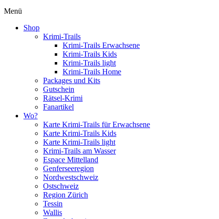
Menü
Shop
Krimi-Trails
Krimi-Trails Erwachsene
Krimi-Trails Kids
Krimi-Trails light
Krimi-Trails Home
Packages und Kits
Gutschein
Rätsel-Krimi
Fanartikel
Wo?
Karte Krimi-Trails für Erwachsene
Karte Krimi-Trails Kids
Karte Krimi-Trails light
Krimi-Trails am Wasser
Espace Mittelland
Genferseeregion
Nordwestschweiz
Ostschweiz
Region Zürich
Tessin
Wallis