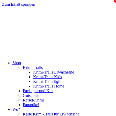
Zum Inhalt springen
Shop
Krimi-Trails
Krimi-Trails Erwachsene
Krimi-Trails Kids
Krimi-Trails light
Krimi-Trails Home
Packages und Kits
Gutschein
Rätsel-Krimi
Fanartikel
Wo?
Karte Krimi-Trails für Erwachsene