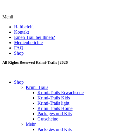
Menü
Haftbefehl
Kontakt
Einen Trail bei Ihnen?
Medienberichte
FAQ
Shop
All Rights Reserved Krimi-Trails | 2026
Shop
Krimi-Trails
Krimi-Trails Erwachsene
Krimi-Trails Kids
Krimi-Trails light
Krimi-Trails Home
Packages und Kits
Gutscheine
Mehr
Packages und Kits