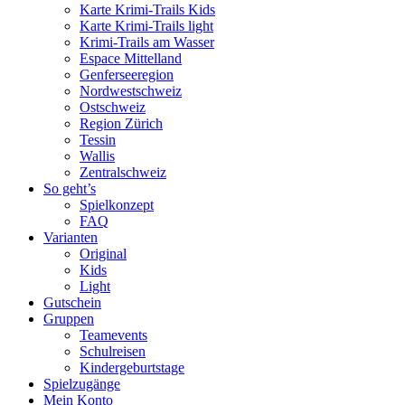
Karte Krimi-Trails Kids
Karte Krimi-Trails light
Krimi-Trails am Wasser
Espace Mittelland
Genferseeregion
Nordwestschweiz
Ostschweiz
Region Zürich
Tessin
Wallis
Zentralschweiz
So geht’s
Spielkonzept
FAQ
Varianten
Original
Kids
Light
Gutschein
Gruppen
Teamevents
Schulreisen
Kindergeburtstage
Spielzugänge
Mein Konto