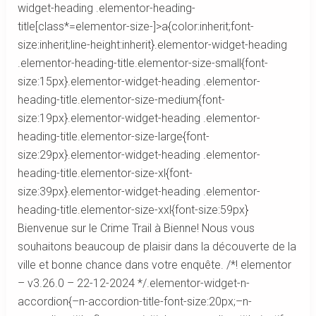
widget-heading .elementor-heading-
title[class*=elementor-size-]>a{color:inherit;font-
size:inherit;line-height:inherit}.elementor-widget-heading
.elementor-heading-title.elementor-size-small{font-
size:15px}.elementor-widget-heading .elementor-
heading-title.elementor-size-medium{font-
size:19px}.elementor-widget-heading .elementor-
heading-title.elementor-size-large{font-
size:29px}.elementor-widget-heading .elementor-
heading-title.elementor-size-xl{font-
size:39px}.elementor-widget-heading .elementor-
heading-title.elementor-size-xxl{font-size:59px}
Bienvenue sur le Crime Trail à Bienne! Nous vous
souhaitons beaucoup de plaisir dans la découverte de la
ville et bonne chance dans votre enquête. /*! elementor
– v3.26.0 – 22-12-2024 */.elementor-widget-n-
accordion{–n-accordion-title-font-size:20px;–n-