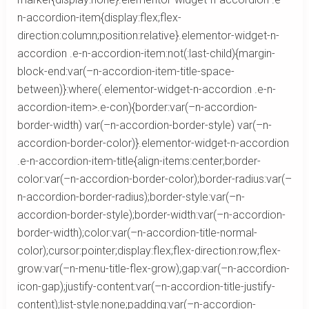
n-accordion-item{display:flex;flex-
direction:column;position:relative}.elementor-widget-n-
accordion .e-n-accordion-item:not(:last-child){margin-
block-end:var(–n-accordion-item-title-space-
between)}:where(.elementor-widget-n-accordion .e-n-
accordion-item>.e-con){border:var(–n-accordion-
border-width) var(–n-accordion-border-style) var(–n-
accordion-border-color)}.elementor-widget-n-accordion
.e-n-accordion-item-title{align-items:center;border-
color:var(–n-accordion-border-color);border-radius:var(–
n-accordion-border-radius);border-style:var(–n-
accordion-border-style);border-width:var(–n-accordion-
border-width);color:var(–n-accordion-title-normal-
color);cursor:pointer;display:flex;flex-direction:row;flex-
grow:var(–n-menu-title-flex-grow);gap:var(–n-accordion-
icon-gap);justify-content:var(–n-accordion-title-justify-
content);list-style:none;padding:var(–n-accordion-