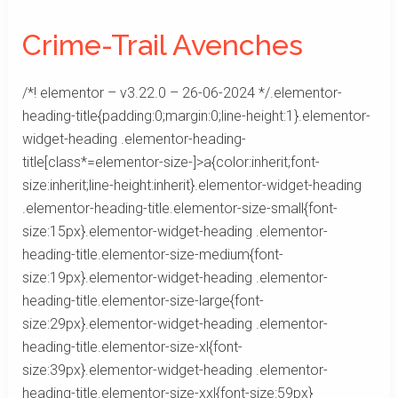
Trail
Crime-Trail Avenches
Avenches
/*! elementor – v3.22.0 – 26-06-2024 */.elementor-
heading-title{padding:0;margin:0;line-height:1}.elementor-
widget-heading .elementor-heading-
title[class*=elementor-size-]>a{color:inherit;font-
size:inherit;line-height:inherit}.elementor-widget-heading
.elementor-heading-title.elementor-size-small{font-
size:15px}.elementor-widget-heading .elementor-
heading-title.elementor-size-medium{font-
size:19px}.elementor-widget-heading .elementor-
heading-title.elementor-size-large{font-
size:29px}.elementor-widget-heading .elementor-
heading-title.elementor-size-xl{font-
size:39px}.elementor-widget-heading .elementor-
heading-title.elementor-size-xxl{font-size:59px}