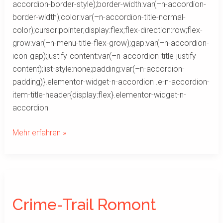
accordion-border-style);border-width:var(–n-accordion-
border-width);color:var(–n-accordion-title-normal-
color);cursor:pointer;display:flex;flex-direction:row;flex-
grow:var(–n-menu-title-flex-grow);gap:var(–n-accordion-
icon-gap);justify-content:var(–n-accordion-title-justify-
content);list-style:none;padding:var(–n-accordion-
padding)}.elementor-widget-n-accordion .e-n-accordion-
item-title-header{display:flex}.elementor-widget-n-
accordion
Mehr erfahren »
Crime-
Trail
Crime-Trail Romont
Romont