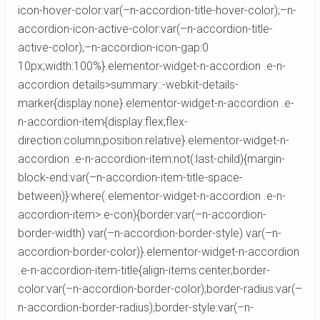
icon-hover-color:var(–n-accordion-title-hover-color);–n-
accordion-icon-active-color:var(–n-accordion-title-
active-color);–n-accordion-icon-gap:0
10px;width:100%}.elementor-widget-n-accordion .e-n-
accordion details>summary::-webkit-details-
marker{display:none}.elementor-widget-n-accordion .e-
n-accordion-item{display:flex;flex-
direction:column;position:relative}.elementor-widget-n-
accordion .e-n-accordion-item:not(:last-child){margin-
block-end:var(–n-accordion-item-title-space-
between)}:where(.elementor-widget-n-accordion .e-n-
accordion-item>.e-con){border:var(–n-accordion-
border-width) var(–n-accordion-border-style) var(–n-
accordion-border-color)}.elementor-widget-n-accordion
.e-n-accordion-item-title{align-items:center;border-
color:var(–n-accordion-border-color);border-radius:var(–
n-accordion-border-radius);border-style:var(–n-