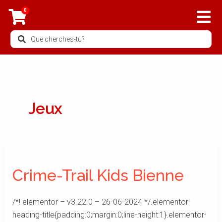
Aller
0
au
contenu
Search
...
Jeux
Crime-
Trail
Crime-Trail Kids Bienne
Kids
Bienne
/*! elementor – v3.22.0 – 26-06-2024 */.elementor-
heading-title{padding:0;margin:0;line-height:1}.elementor-