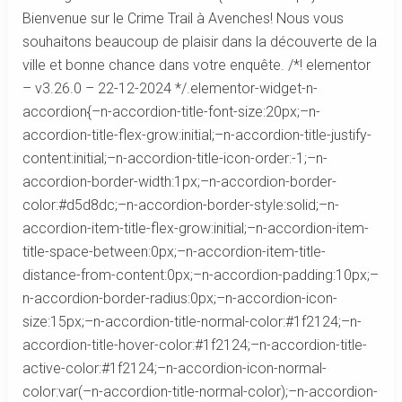
Bienvenue sur le Crime Trail à Avenches! Nous vous
souhaitons beaucoup de plaisir dans la découverte de la
ville et bonne chance dans votre enquête. /*! elementor
– v3.26.0 – 22-12-2024 */.elementor-widget-n-
accordion{–n-accordion-title-font-size:20px;–n-
accordion-title-flex-grow:initial;–n-accordion-title-justify-
content:initial;–n-accordion-title-icon-order:-1;–n-
accordion-border-width:1px;–n-accordion-border-
color:#d5d8dc;–n-accordion-border-style:solid;–n-
accordion-item-title-flex-grow:initial;–n-accordion-item-
title-space-between:0px;–n-accordion-item-title-
distance-from-content:0px;–n-accordion-padding:10px;–
n-accordion-border-radius:0px;–n-accordion-icon-
size:15px;–n-accordion-title-normal-color:#1f2124;–n-
accordion-title-hover-color:#1f2124;–n-accordion-title-
active-color:#1f2124;–n-accordion-icon-normal-
color:var(–n-accordion-title-normal-color);–n-accordion-