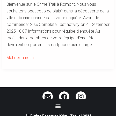
Bienvenue sur le Crime Trail à Romont! Nous vous
souhaitons beaucoup de plaisir dans la découverte de la
ville et bonne chance dans votre enquête. Avant de
commencer 20% Complete Last activity on 4. Dezember
2025 10:07 Informations pour l’équipe d’enquête Au
moins deux membres de votre équipe d’enquête
devraient emporter un smartphone bien chargé
Mehr erfahren »
E
F
I
n
a
n
Menu
v
c
s
e
e
t