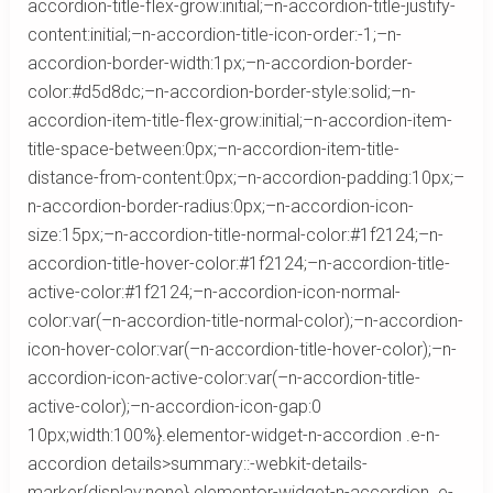
accordion-title-flex-grow:initial;–n-accordion-title-justify-
content:initial;–n-accordion-title-icon-order:-1;–n-
accordion-border-width:1px;–n-accordion-border-
color:#d5d8dc;–n-accordion-border-style:solid;–n-
accordion-item-title-flex-grow:initial;–n-accordion-item-
title-space-between:0px;–n-accordion-item-title-
distance-from-content:0px;–n-accordion-padding:10px;–
n-accordion-border-radius:0px;–n-accordion-icon-
size:15px;–n-accordion-title-normal-color:#1f2124;–n-
accordion-title-hover-color:#1f2124;–n-accordion-title-
active-color:#1f2124;–n-accordion-icon-normal-
color:var(–n-accordion-title-normal-color);–n-accordion-
icon-hover-color:var(–n-accordion-title-hover-color);–n-
accordion-icon-active-color:var(–n-accordion-title-
active-color);–n-accordion-icon-gap:0
10px;width:100%}.elementor-widget-n-accordion .e-n-
accordion details>summary::-webkit-details-
marker{display:none}.elementor-widget-n-accordion .e-