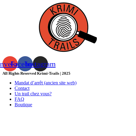
nvelope
Facebook
Instagram
All Rights Reserved Krimi-Trails | 2025
Mandat d’arrêt (ancien site web)
Contact
Un trail chez vous?
FAQ
Boutique